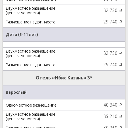
32 750
p
29 740
p
Дети (3-11 лет)
32 750
p
29 740
p
Отель «Ибис Казань» 3*
Взрослый
40 340
p
35 210
p
30 260
p