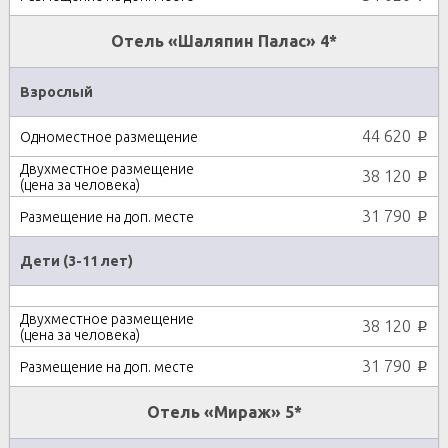
Отель «Шаляпин Палас» 4*
Взрослый
44 620
p
38 120
p
31 790
p
Дети (3-11 лет)
38 120
p
31 790
p
Отель «Мираж» 5*