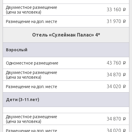
33 160
p
31 970
p
Отель «Сулейман Палас» 4*
Взрослый
43 760
p
34 870
p
34 020
p
Дети (3-11 лет)
34 870
p
34 020
p