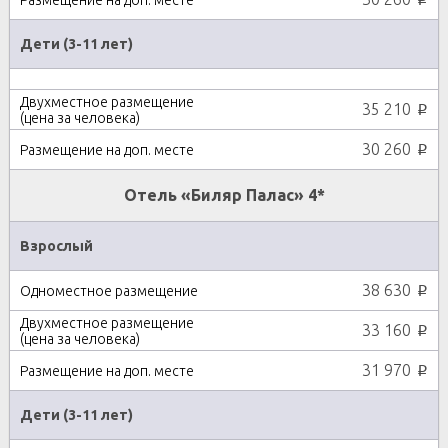
Дети (3-11 лет)
35 210
p
30 260
p
Отель «Биляр Палас» 4*
Взрослый
38 630
p
33 160
p
31 970
p
Дети (3-11 лет)