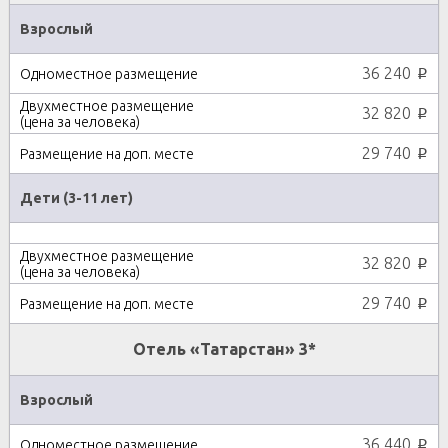
Взрослый
36 240
p
32 820
p
29 740
p
Дети (3-11 лет)
32 820
p
29 740
p
Отель «Татарстан» 3*
Взрослый
36 440
p