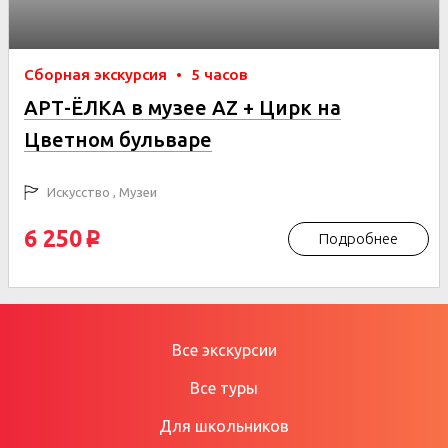
Сборная экскурсия
•
5 часов
АРТ-ЁЛКА в музее AZ + Цирк на
Цветном бульваре
Искусство , Музеи
6 250
Подробнее
p
Все экскурсии
Все туры
Для школьников